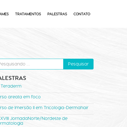
AMES
TRATAMENTOS
PALESTRAS
CONTATO
ALESTRAS
º Teraderm
rso areata em foco
rso de Imersão II em Tricologia-Dermahair
XVIII JornadaNorte/Nordeste de
rmatologia