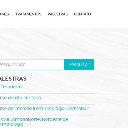
AMES
TRATAMENTOS
PALESTRAS
CONTATO
ALESTRAS
º Teraderm
rso areata em foco
rso de Imersão II em Tricologia-Dermahair
XVIII JornadaNorte/Nordeste de
rmatologia